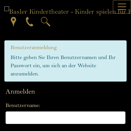
Direkt zur Hauptnavigation springen
Direkt zum Inhalt springen
Jump to sub navigation
Benutzeranmeldung
Bitte geben Sie Ihren Benutzernamen und Ihr
Passwort ein, um sich an der Website
anzumelden.
Anmelden
Benutzername: