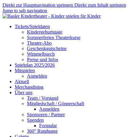
Direkt zur Hauptnavigation springen
Direkt zum Inhalt springen
Jump to sub navigation
Tickets/Spieldaten
Kindergeburtstage
Sommerferien Theaterkurse
Theater-Abo
Geschenkgutscheine
Wimmelbuech
Preise und Infos
Spielplan 2025/2026
Mitspielen
Anmelden
Aktuell
Merchandising
Über uns
Team / Vorstand
Mitgliedschaft / Gönnerschaft
Anmelden
Sponsoren / Partner
Spenden
Formular
360° Rundgang
Galerie