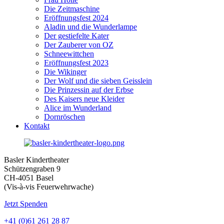
Die Zeitmaschine
Eröffnungsfest 2024
Aladin und die Wunderlampe
Der gestiefelte Kater
Der Zauberer von OZ
Schneewittchen
Eröffnungsfest 2023
Die Wikinger
Der Wolf und die sieben Geisslein
Die Prinzessin auf der Erbse
Des Kaisers neue Kleider
Alice im Wunderland
Dornröschen
Kontakt
Basler Kindertheater
Schützengraben 9
CH-4051 Basel
(Vis-à-vis Feuerwehrwache)
Jetzt Spenden
+41 (0)61 261 28 87