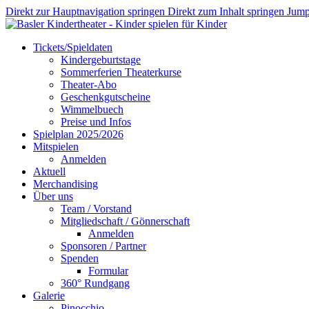
Direkt zur Hauptnavigation springen
Direkt zum Inhalt springen
Jump
Tickets/Spieldaten
Kindergeburtstage
Sommerferien Theaterkurse
Theater-Abo
Geschenkgutscheine
Wimmelbuech
Preise und Infos
Spielplan 2025/2026
Mitspielen
Anmelden
Aktuell
Merchandising
Über uns
Team / Vorstand
Mitgliedschaft / Gönnerschaft
Anmelden
Sponsoren / Partner
Spenden
Formular
360° Rundgang
Galerie
Pinocchio